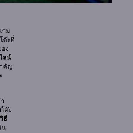
าเกม
ต๊ะที่
มอง
ไลน์
สำคัญ
ะ
่า
งโต๊ะ
วิธี
ล่น