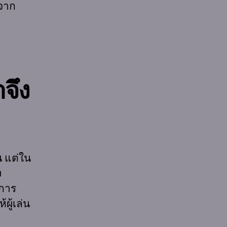
จาก
จึง
น แต่ใน
ง
 การ
ห้ผู้เล่น