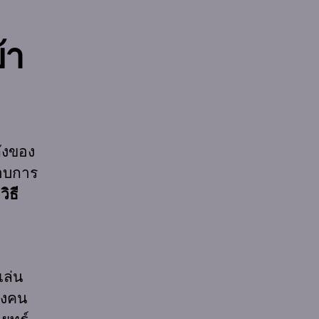
้า
ังของ
กอบการ
ง
วิธี
เล่น
างคน