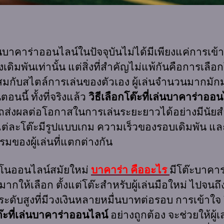
นบาคาร่าออนไลน์ในปัจจุบันไม่ได้มีเพียงแค่การเข้
เดิมพันเท่านั้น แต่สิ่งที่สำคัญไม่แพ้กันคือการเลือกโ
มกับสไตล์การเล่นของตัวเอง ผู้เล่นจำนวนมากมัก
ตอนนี้ ทั้งที่จริงแล้ว
วิธีเลือกโต๊ะที่เล่นบาคาร่าออน
ส่งผลต่อโอกาสในการเล่นระยะยาวได้อย่างมีนัย
ต่ละโต๊ะมีรูปแบบเกม ความเร็วของรอบเดิมพัน แล
มของผู้เล่นที่แตกต่างกัน
โนออนไลน์สมัยใหม่
บาคาร่า คืออะไร
มีโต๊ะบาคาร
กให้เลือก ตั้งแต่โต๊ะสำหรับผู้เล่นมือใหม่ ไปจนถึ
นระดับสูงที่มีวงเงินหลายหมื่นบาทต่อรอบ การเข้าใจ
๊ะที่เล่นบาคาร่าออนไลน์
อย่างถูกต้อง จะช่วยให้ผู้เ