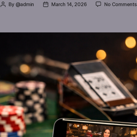
By
@admin
March 14, 2026
No Comments
Post
Post
author
date