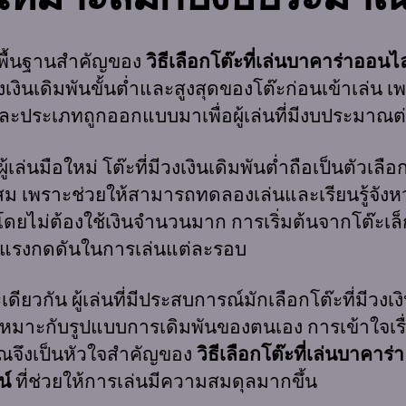
นพื้นฐานสำคัญของ
วิธีเลือกโต๊ะที่เล่นบาคาร่าออนไ
เงินเดิมพันขั้นต่ำและสูงสุดของโต๊ะก่อนเข้าเล่น เ
่ละประเภทถูกออกแบบมาเพื่อผู้เล่นที่มีงบประมาณต
ู้เล่นมือใหม่ โต๊ะที่มีวงเงินเดิมพันต่ำถือเป็นตัวเลือก
ม เพราะช่วยให้สามารถทดลองเล่นและเรียนรู้จัง
โดยไม่ต้องใช้เงินจำนวนมาก การเริ่มต้นจากโต๊ะเล็
แรงกดดันในการเล่นแต่ละรอบ
ียวกัน ผู้เล่นที่มีประสบการณ์มักเลือกโต๊ะที่มีวงเงิ
ห้เหมาะกับรูปแบบการเดิมพันของตนเอง การเข้าใจเรื
จึงเป็นหัวใจสำคัญของ
วิธีเลือกโต๊ะที่เล่นบาคาร่า
น์
ที่ช่วยให้การเล่นมีความสมดุลมากขึ้น