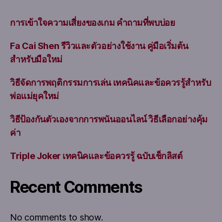
การเข้าใจความเสี่ยงของเกม คำถามที่พบบ่อย
Fa Cai Shen รีวิวและตัวอย่างใช้งาน คู่มือเริ่มต้น
สำหรับมือใหม่
วิธีจัดการพฤติกรรมการเล่น เทคนิคและข้อควรรู้สำหรับ
พ่อแม่ยุคใหม่
วิธีป้องกันตัวเองจากการพนันออนไลน์ วิธีเลือกอย่างคุ้ม
ค่า
Triple Joker เทคนิคและข้อควรรู้ ฉบับเช็กลิสต์
Recent Comments
No comments to show.