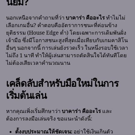
นิยม?
นอกเหนือจากคำถามที่ว่า
บาคาร่า คืออะไร
ทำไมไม่
เลือกเกมอื่น? คำตอบคืออัตราการชนะที่ค่อนข้าง
ยุติธรรม (House Edge ต่ำ) โดยเฉพาะการเดิมพันฝั่ง
เจ้ามือ ซึ่งมีโอกาสชนะสูงที่สุดเมื่อเทียบกับเกมคาสิโน
อื่นๆ นอกจากนี้ การเล่นยังรวดเร็ว ในหนึ่งรอบใช้เวลา
ไม่ถึง 1 นาที ทำให้ผู้เล่นสามารถตัดสินใจได้ทันทีโดย
ไม่ต้องเสียเวลาคำนวณนาน
เคล็ดลับสำหรับมือใหม่ในการ
เริ่มต้นเล่น
หากคุณเพิ่งเริ่มศึกษาว่า
บาคาร่า คืออะไร
และ
ต้องการลงมือเล่นจริง ขอแนะนำดังนี้:
ตั้งงบประมาณให้ชัดเจน:
อย่าใช้เงินเกินตัว