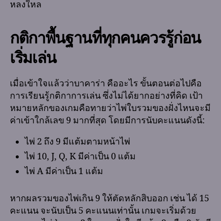
หลงใหล
กติกาพื้นฐานที่ทุกคนควรรู้ก่อน
เริ่มเล่น
เมื่อเข้าใจแล้วว่าบาคาร่า คืออะไร ขั้นตอนต่อไปคือ
การเรียนรู้กติกาการเล่น ซึ่งไม่ได้ยากอย่างที่คิด เป้า
หมายหลักของเกมคือทายว่าไพ่ใบรวมของฝั่งไหนจะมี
ค่าเข้าใกล้เลข 9 มากที่สุด โดยมีการนับคะแนนดังนี้:
ไพ่ 2 ถึง 9 มีแต้มตามหน้าไพ่
ไพ่ 10, J, Q, K มีค่าเป็น 0 แต้ม
ไพ่ A มีค่าเป็น 1 แต้ม
หากผลรวมของไพ่เกิน 9 ให้ตัดหลักสิบออก เช่น ได้ 15
คะแนน จะนับเป็น 5 คะแนนเท่านั้น เกมจะเริ่มด้วย