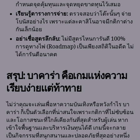
กำหนดจุดคุ้มทุนและจุดหยุดขาดทุนไว้เสมอ
เรียนรู้ตารางการจ่าย:
ตรวจสอบว่าโต๊ะนั้นๆ จ่าย
โบนัสอย่างไร เพราะแต่ละคาสิโนอาจมีกติกาต่าง
กันเล็กน้อย
อย่าเชื่อสูตรลึกลับ:
ไม่มีสูตรไหนการันตี 100%
การดูทางไพ่ (Roadmap) เป็นเพียงสถิติในอดีต ไม่
ได้การันตีอนาคต
สรุป: บาคาร่า คือเกมแห่งความ
เรียบง่ายแต่ท้าทาย
ไม่ว่าคุณจะเล่นเพื่อหาความบันเทิงหรือหวังกำไร บา
คาร่า ก็เป็นตัวเลือกที่น่าสนใจเพราะกติกาที่ไม่ซับซ้อน
และโอกาสชนะที่ใกล้เคียงกันที่สุดสำหรับผู้เล่น หาก
เข้าใจพื้นฐานและบริหารเงินทุนได้ดี เกมนี้จะกลาย
เป็นกิจกรรมที่สนุกสนานและปลอดภัยที่สุดอย่างหนึ่ง