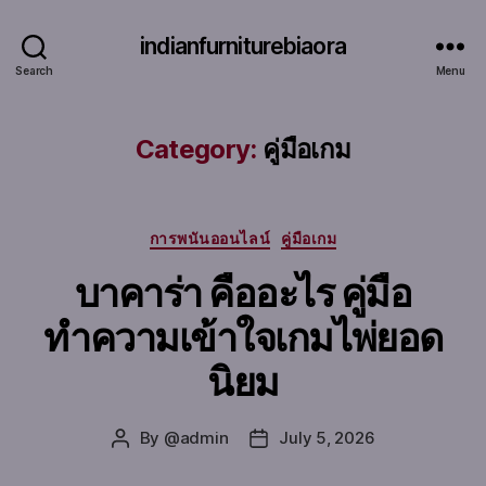
indianfurniturebiaora
Search
Menu
Category:
คู่มือเกม
Categories
การพนันออนไลน์
คู่มือเกม
บาคาร่า คืออะไร คู่มือ
ทำความเข้าใจเกมไพ่ยอด
นิยม
By
@admin
July 5, 2026
Post
Post
author
date