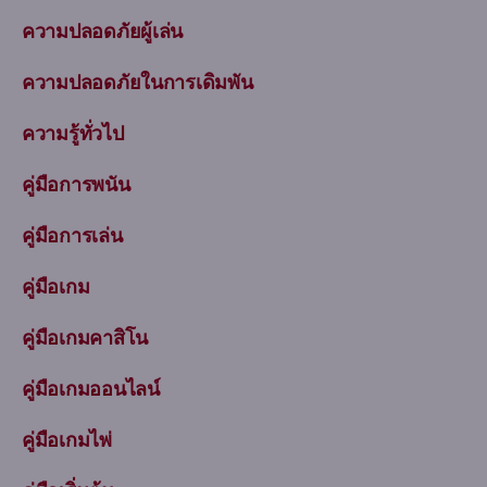
ความปลอดภัยผู้เล่น
ความปลอดภัยในการเดิมพัน
ความรู้ทั่วไป
คู่มือการพนัน
คู่มือการเล่น
คู่มือเกม
คู่มือเกมคาสิโน
คู่มือเกมออนไลน์
คู่มือเกมไพ่