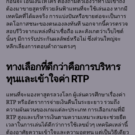
ก่อนจะโอนเงินให้ใคร ต้องถามตัวเองว่าทำไมเขาถึง
ต้องมาขายสูตรที่รวยล้นฟ้าแทนที่จะใช้เล่นเอง หากมี
เทคนิคที่ได้ผลจริง การแบ่งปันหรือขายต่อจะเป็นการ
ลดโอกาสชนะของตนเองลงทันที นอกจากนี้ควรตรวจ
สอบรีวิวจากแหล่งที่น่าเชื่อถือ และสังเกตว่าเว็บไซต์
นั้นๆ มีการรับประกันผลลัพธ์หรือไม่ ซึ่งส่วนใหญ่จะ
หลีกเลี่ยงการตอบคำถามตรงๆ
ทางเลือกที่ดีกว่าคือการบริหาร
ทุนและเข้าใจค่า RTP
แทนที่จะมองหาสูตรลวงโลก ผู้เล่นควรศึกษาเรื่องค่า
RTP หรืออัตราการจ่ายเงินคืนในระยะยาว รวมถึง
ความผันผวนของเกมแต่ละประเภท การเลือกเกมที่มี
RTP สูงและบริหารเงินตามความเหมาะสมจะช่วยยืด
เวลาในการเล่นได้ดีกว่าการใช้เลขมั่วๆ เทคนิคเหล่านี้
ต้องอาศัยความเข้าใจและความอดทน แต่เป็นวิธีเดียว