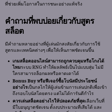
ที่ช่วยเพิ่มโอกาสในการชนะอย่างแท้จริง
คำถามที่พบบ่อยเกี่ยวกับสูตร
สล็อต
มีคำถามหลายอย่างที่ผู้เล่นมักสงสัยเกี่ยวกับการใช้
สูตรและเทคนิคต่างๆ เพื่อให้เห็นภาพชัดเจนขึ้น
เกมสล็อตออนไลน์สามารถถูกควบคุมหรือโกงได้
ไหม
ระบบ RNG ทำให้ผลลัพธ์เป็นไปแบบสุ่ม ไม่มี
ใครสามารถล็อกผลหรือคาดเดาได้
Bonus Buy หรือฟีเจอร์ซื้อโบนัสมีประโยชน์
อย่างไร
เป็นกลไกให้ผู้เล่นข้ามการเล่นปกติเพื่อเข้า
ถึงรอบโบนัสโดยตรง แต่ไม่ได้การันตีกำไร
ควรเล่นสล็อตอย่างไรให้ปลอดภัยที่สุด
เลือกเว็บที่
มีใบอนุญาตชัดเจน ตั้งงบประมาณที่เสียได้ และ