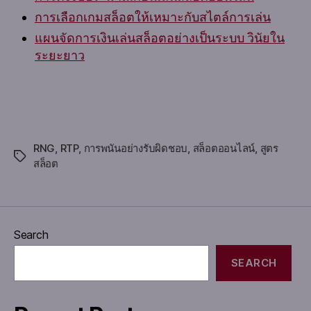
การเลือกเกมสล็อตให้เหมาะกับสไตล์การเล่น
แผนจัดการเงินเล่นสล็อตอย่างเป็นระบบ วินัยใน
ระยะยาว
RNG
,
RTP
,
การพนันอย่างรับผิดชอบ
,
สล็อตออนไลน์
,
สูตร
Tags
สล็อต
Search
SEARCH