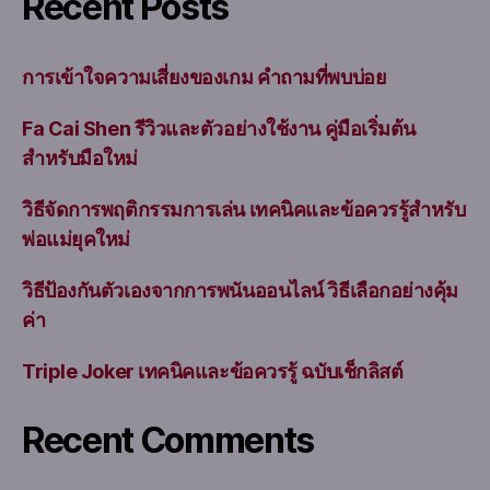
Recent Posts
การเข้าใจความเสี่ยงของเกม คำถามที่พบบ่อย
Fa Cai Shen รีวิวและตัวอย่างใช้งาน คู่มือเริ่มต้น
สำหรับมือใหม่
วิธีจัดการพฤติกรรมการเล่น เทคนิคและข้อควรรู้สำหรับ
พ่อแม่ยุคใหม่
วิธีป้องกันตัวเองจากการพนันออนไลน์ วิธีเลือกอย่างคุ้ม
ค่า
Triple Joker เทคนิคและข้อควรรู้ ฉบับเช็กลิสต์
Recent Comments