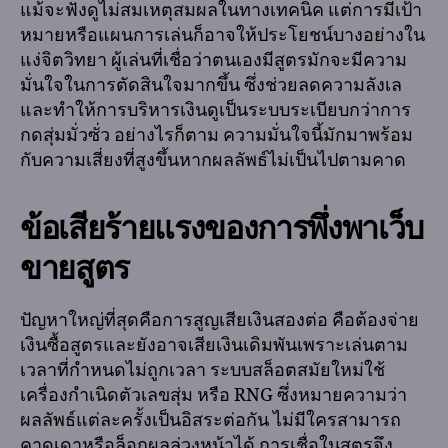
แม้จะฟังดูไม่สมเหตุสมผลในทางเทคนิค แต่การมีเป้า
หมายหรือแผนการเล่นก็อาจให้ประโยชน์บางอย่างใน
แง่จิตวิทยา ผู้เล่นที่เชื่อว่าตนเองมีสูตรมักจะมีความ
มั่นใจในการตัดสินใจมากขึ้น ซึ่งช่วยลดความลังเล
และทำให้การบริหารเงินดูเป็นระบบระเบียบกว่าการ
กดสุ่มมั่วซั่ว อย่างไรก็ตาม ความมั่นใจนี้มักมาพร้อม
กับความเสี่ยงที่สูงขึ้นหากผลลัพธ์ไม่เป็นไปตามคาด
ข้อเสียร้ายแรงของการพึ่งพาเว็บ
ขายสูตร
ปัญหาใหญ่ที่สุดคือการสูญเสียเงินสองต่อ คือต้องจ่าย
เงินซื้อสูตรและยังอาจเสียเงินเดิมพันเพราะเล่นตาม
เวลาที่กำหนดไม่ถูกเวลา ระบบสล็อตสมัยใหม่ใช้
เครื่องกำเนิดตัวเลขสุ่ม หรือ RNG ซึ่งหมายความว่า
ผลลัพธ์แต่ละครั้งเป็นอิสระต่อกัน ไม่มีใครสามารถ
คาดเดาหรือล็อกผลล่วงหน้าได้ การเชื่อในสูตรจึง