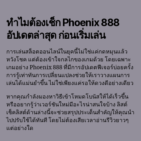
ทำไมต้องเช็ก Phoenix 888
อัปเดตล่าสุด ก่อนเริ่มเล่น
การเล่นสล็อตออนไลน์ในยุคนี้ไม่ใช่แค่กดหมุนแล้ว
หวังโชค แต่ต้องเข้าใจกลไกของเกมด้วย โดยเฉพาะ
เกมอย่าง Phoenix 888 ที่มีการอัปเดตฟีเจอร์บ่อยครั้ง
การรู้เท่าทันการเปลี่ยนแปลงช่วยให้เราวางแผนการ
เล่นได้แม่นยำขึ้น ไม่ใช่เพียงแค่รอให้ดวงดีอย่างเดียว
หากคุณกำลังมองหาวิธีเข้าโหมดโบนัสให้ได้เร็วขึ้น
หรืออยากรู้ว่าเวอร์ชันใหม่มีอะไรน่าสนใจบ้าง ลิสต์
เช็คลิสต์ด้านล่างนี้จะช่วยสรุปประเด็นสำคัญให้คุณนำ
ไปปรับใช้ได้ทันที โดยไม่ต้องเสียเวลาอ่านรีวิวยาวๆ
แต่อย่างใด