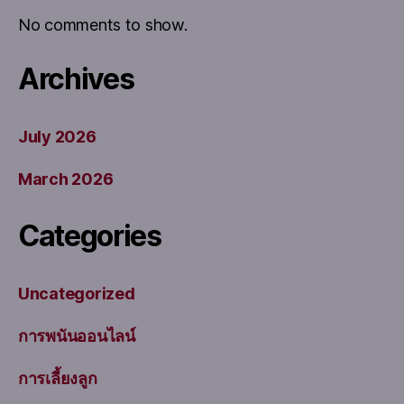
No comments to show.
Archives
July 2026
March 2026
Categories
Uncategorized
การพนันออนไลน์
การเลี้ยงลูก