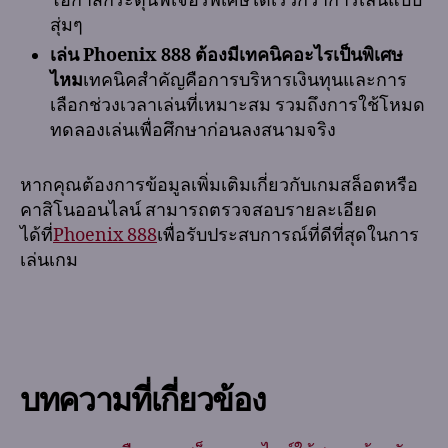
โอกาสกระตุ้นฟีเจอร์พิเศษได้เร็วกว่าการเล่นแบบ
สุ่มๆ
เล่น Phoenix 888 ต้องมีเทคนิคอะไรเป็นพิเศษ
ไหม
เทคนิคสำคัญคือการบริหารเงินทุนและการ
เลือกช่วงเวลาเล่นที่เหมาะสม รวมถึงการใช้โหมด
ทดลองเล่นเพื่อศึกษาก่อนลงสนามจริง
หากคุณต้องการข้อมูลเพิ่มเติมเกี่ยวกับเกมสล็อตหรือ
คาสิโนออนไลน์ สามารถตรวจสอบรายละเอียด
ได้ที่
Phoenix 888
เพื่อรับประสบการณ์ที่ดีที่สุดในการ
เล่นเกม
บทความที่เกี่ยวข้อง