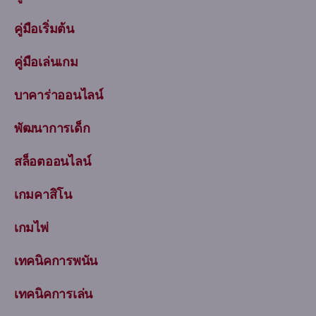
คู่มือเริ่มต้น
คู่มือเล่นเกม
บาคาร่าออนไลน์
พัฒนาการเด็ก
สล็อตออนไลน์
เกมคาสิโน
เกมไพ่
เทคนิคการพนัน
เทคนิคการเล่น