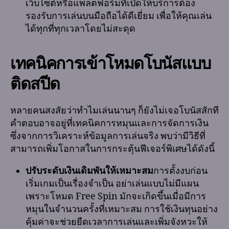
เว็บไซต์หรือแพลตฟอร์มที่เปิดให้บริการต้อง
รองรับการเล่นบนมือถือได้ดีเยี่ยม เพื่อให้คุณเล่น
ได้ทุกที่ทุกเวลาโดยไม่สะดุด
เทคนิคการเข้าโหมดโบนัสแบบ
ติดสปีด
หลายคนสงสัยว่าทำไมเล่นนานๆ ก็ยังไม่เจอโบนัสสักที
คำตอบอาจอยู่ที่เทคนิคการหมุนและการจัดการเงิน
ซึ่งจากการวิเคราะห์ข้อมูลการเล่นจริง พบว่ามีวิธีที่
สามารถเพิ่มโอกาสในการกระตุ้นฟีเจอร์พิเศษได้ดังนี้
ปรับระดับเงินเดิมพันให้เหมาะสม
การตั้งงบก่อน
เริ่มเกมเป็นเรื่องจำเป็น อย่าเล่นแบบไม่มีแผน
เพราะโหมด Free Spin มักจะเกิดขึ้นเมื่อมีการ
หมุนในจำนวนครั้งที่เหมาะสม การใช้เงินทุนอย่าง
คุ้มค่าจะช่วยยืดเวลาการเล่นและเพิ่มจังหวะให้