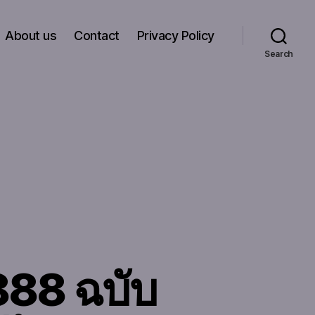
About us
Contact
Privacy Policy
Search
888 ฉบับ