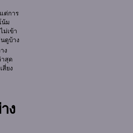
 แต่การ
โน้ม
ไม่เข้า
นดูบ้าง
ทาง
่าสุด
สี่ยง
่าง