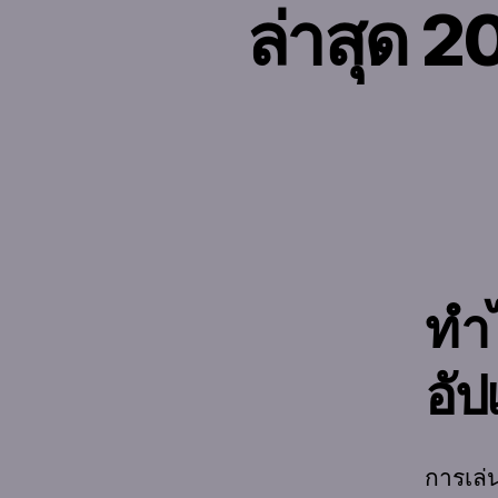
ล่าสุด 2
ทำ
อัป
การเล่