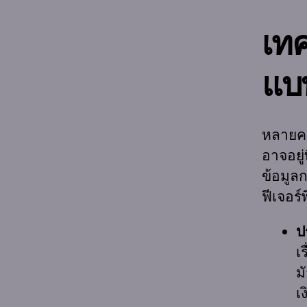
เท
แบ
หลายคน
อาจอยู
ข้อมูลก
ฟีเจอร์พ
ป
เ
ม
เ