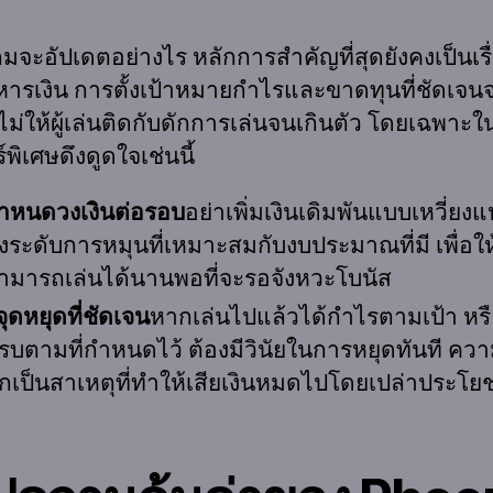
กมจะอัปเดตอย่างไร หลักการสำคัญที่สุดยังคงเป็นเร
หารเงิน การตั้งเป้าหมายกำไรและขาดทุนที่ชัดเจน
ไม่ให้ผู้เล่นติดกับดักการเล่นจนเกินตัว โดยเฉพาะใน
ร์พิเศษดึงดูดใจเช่นนี้
ำหนดวงเงินต่อรอบ
อย่าเพิ่มเงินเดิมพันแบบเหวี่ยง
ั้งระดับการหมุนที่เหมาะสมกับงบประมาณที่มี เพื่อให
ามารถเล่นได้นานพอที่จะรอจังหวะโบนัส
้จุดหยุดที่ชัดเจน
หากเล่นไปแล้วได้กำไรตามเป้า หรื
รบตามที่กำหนดไว้ ต้องมีวินัยในการหยุดทันที คว
ักเป็นสาเหตุที่ทำให้เสียเงินหมดไปโดยเปล่าประโยช