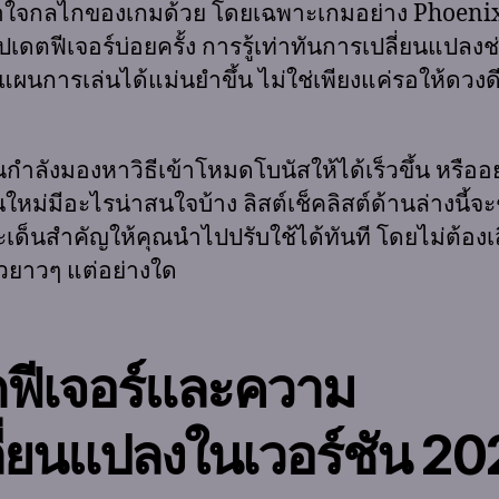
้าใจกลไกของเกมด้วย โดยเฉพาะเกมอย่าง Phoenix 
ปเดตฟีเจอร์บ่อยครั้ง การรู้เท่าทันการเปลี่ยนแปลงช
แผนการเล่นได้แม่นยำขึ้น ไม่ใช่เพียงแค่รอให้ดวงด
ำลังมองหาวิธีเข้าโหมดโบนัสให้ได้เร็วขึ้น หรืออย
นใหม่มีอะไรน่าสนใจบ้าง ลิสต์เช็คลิสต์ด้านล่างนี้จะ
ะเด็นสำคัญให้คุณนำไปปรับใช้ได้ทันที โดยไม่ต้องเ
ิวยาวๆ แต่อย่างใด
กฟีเจอร์และความ
ี่ยนแปลงในเวอร์ชัน 2