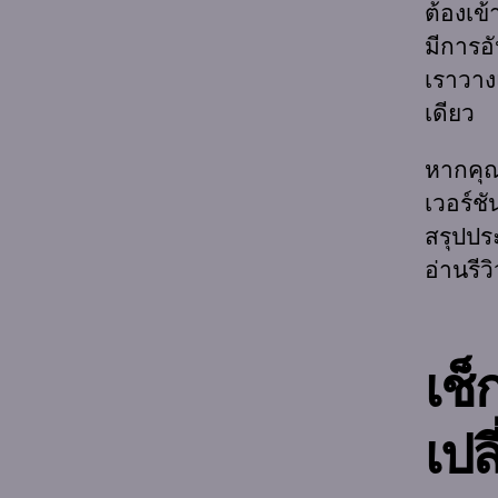
ต้องเข
มีการอั
เราวาง
เดียว
หากคุณก
เวอร์ชั
สรุปปร
อ่านรีว
เช็
เปล