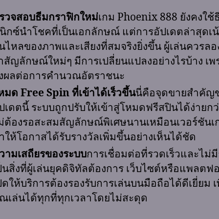
รวจสอบธีมกราฟิกใหม่
เกม Phoenix 888 ยังคงใช้
ีนิกซ์นำโชคที่เป็นเอกลักษณ์ แต่การอัปเดตล่าสุดเ
ื่นไหลของภาพและเสียงที่สมจริงยิ่งขึ้น ผู้เล่นควรลอ
่าสัญลักษณ์ใหม่ๆ มีการเปลี่ยนแปลงอย่างไรบ้าง เ
่งผลต่อการคำนวณอัตราชนะ
หมด Free Spin ที่เข้าได้เร็วขึ้น
นี่คือจุดขายสำคั
ัปเดตนี้ ระบบถูกปรับให้เข้าสู่โหมดฟรีสปินได้ง่ายกว
ม่ต้องรอสะสมสัญลักษณ์พิเศษนานเหมือนเวอร์ชันเก
ำให้โอกาสได้รับรางวัลเพิ่มขึ้นอย่างเห็นได้ชัด
วามเสถียรของระบบ
การเชื่อมต่อที่รวดเร็วและไม่ม
ป็นสิ่งที่ผู้เล่นยุคดิจิทัลต้องการ เว็บไซต์หรือแพลตฟอร
ปิดให้บริการต้องรองรับการเล่นบนมือถือได้ดีเยี่ยม เพ
ุณเล่นได้ทุกที่ทุกเวลาโดยไม่สะดุด