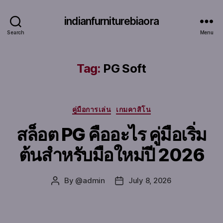
indianfurniturebiaora
Search
Menu
Tag:
PG Soft
Categories
คู่มือการเล่น
เกมคาสิโน
สล็อต PG คืออะไร คู่มือเริ่ม
ต้นสำหรับมือใหม่ปี 2026
By
@admin
July 8, 2026
Post
Post
author
date