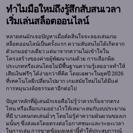
ทำไมมือใหม่ถึงรู้สึกสับสนเวลา
เริ่มเล่นสล็อตออนไลน์
หลายคนมักเจอปัญหาเมื่อตัดสินใจจะลองเล่นเกม
สล็อตออนไลน์เป็นครั้งแรก ความสับสนไม่ได้เกิดจาก
ตัวเกมอย่างเดียว แต่มาจากความไม่เข้าใจใน
โครงสร้างของค่ายผู้พัฒนาเกมด้วย การเลือกผิด
ประเภทหรือเล่นโดยไม่มีพื้นฐานความรู้เลยอาจทำให้
เสียเงินฟรีๆ ได้ง่ายกว่าที่คิด โดยเฉพาะในยุคปี 2026
ที่เทคโนโลยีเปลี่ยนไปมาก เกมสมัยใหม่ไม่ได้มีแค่
การหมุนวงล้อธรรมดาอีกต่อไป
ปัญหาหลักที่ผู้เล่นมักเจอคือไม่รู้ว่าควรเริ่มจากตรง
ไหน หรือเลือกเกมอย่างไรให้เหมาะสมกับงบประมาณ
ที่มี บางคนกดเล่นมั่วๆ โดยไม่รู้ค่าความผันผวนของเก
มนั้นๆ ซึ่งส่งผลโดยตรงต่อโอกาสชนะและระยะเวลา
ในการเล่น การขาดข้อมูลเหล่านี้ทำให้ประสบการณ์