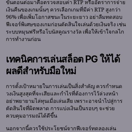
ขั้นตอนต่อมาคือตรวจสอบค่า RTP หรืออัตราการจ่าย
เงินคืนของเกมนั้นๆ ควรเลือกเกมที่มีค่า RTP สูงกว่า
96% เพื่อเพิ่มโอกาสชนะในระยะยาว อย่าลืมทดสอบ
ฟีเจอร์พิเศษของเกมก่อนตัดสินใจเล่นด้วยเงินจริง เช่น
ระบบหมุนฟรีหรือโบนัสคูณรางวัล เพื่อให้เข้าใจกลไก
การทำงานก่อน
เทคนิคการเล่นสล็อต PG ให้ได้
ผลดีสำหรับมือใหม่
การตั้งเป้าหมายในการเล่นเป็นสิ่งสำคัญ ควรกำหนด
วงเงินสูงสุดที่จะเสียและกำไรที่ต้องการไว้ล่วงหน้า
อย่าพยายามไล่ทุนเมื่อเล่นเสีย เพราะอาจนำไปสู่การ
ตัดสินใจที่ผิดพลาด การแบ่งเงินเป็นรอบๆ จะช่วย
ควบคุมอารมณ์ได้ดีขึ้น
นอกจากนี้ควรใช้ประโยชน์จากฟีเจอร์ทดลองเล่น