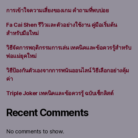
การเข้าใจความเสี่ยงของเกม คำถามที่พบบ่อย
Fa Cai Shen รีวิวและตัวอย่างใช้งาน คู่มือเริ่มต้น
สำหรับมือใหม่
วิธีจัดการพฤติกรรมการเล่น เทคนิคและข้อควรรู้สำหรับ
พ่อแม่ยุคใหม่
วิธีป้องกันตัวเองจากการพนันออนไลน์ วิธีเลือกอย่างคุ้ม
ค่า
Triple Joker เทคนิคและข้อควรรู้ ฉบับเช็กลิสต์
Recent Comments
No comments to show.