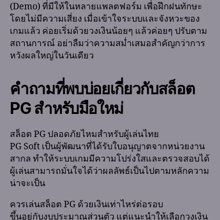
(Demo) ที่มีให้ในหลายแพลตฟอร์ม เพื่อฝึกฝนทักษะ
โดยไม่มีความเสี่ยง เมื่อเข้าใจระบบและจังหวะของ
เกมแล้ว ค่อยเริ่มด้วยวงเงินน้อยๆ แล้วค่อยๆ ปรับตาม
สถานการณ์ อย่าลืมว่าความสม่ำเสมอสำคัญกว่าการ
หวังผลใหญ่ในวันเดียว
คำถามที่พบบ่อยเกี่ยวกับสล็อต
PG สำหรับมือใหม่
สล็อต PG ปลอดภัยไหมสำหรับผู้เล่นไทย
PG Soft เป็นผู้พัฒนาที่ได้รับใบอนุญาตจากหน่วยงาน
สากล ทำให้ระบบเกมมีความโปร่งใสและตรวจสอบได้
ผู้เล่นสามารถมั่นใจได้ว่าผลลัพธ์เป็นไปตามหลักความ
น่าจะเป็น
ควรเล่นสล็อต PG ด้วยเงินเท่าไหร่ต่อรอบ
ขึ้นอยู่กับงบประมาณส่วนตัว แต่แนะนำให้เลือกวงเงิน