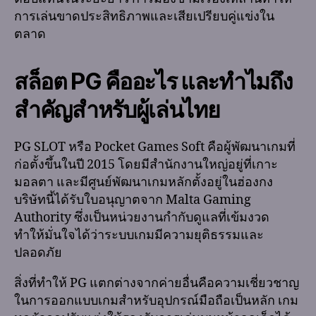
การเล่นขาดประสิทธิภาพและเสียเปรียบคู่แข่งใน
ตลาด
สล็อต PG คืออะไร และทำไมถึง
สำคัญสำหรับผู้เล่นไทย
PG SLOT หรือ Pocket Games Soft คือผู้พัฒนาเกมที่
ก่อตั้งขึ้นในปี 2015 โดยมีสำนักงานใหญ่อยู่ที่เกาะ
มอลตา และมีศูนย์พัฒนาเกมหลักตั้งอยู่ในฮ่องกง
บริษัทนี้ได้รับใบอนุญาตจาก Malta Gaming
Authority ซึ่งเป็นหน่วยงานกำกับดูแลที่เข้มงวด
ทำให้มั่นใจได้ว่าระบบเกมมีความยุติธรรมและ
ปลอดภัย
สิ่งที่ทำให้ PG แตกต่างจากค่ายอื่นคือความเชี่ยวชาญ
ในการออกแบบเกมสำหรับอุปกรณ์มือถือเป็นหลัก เกม