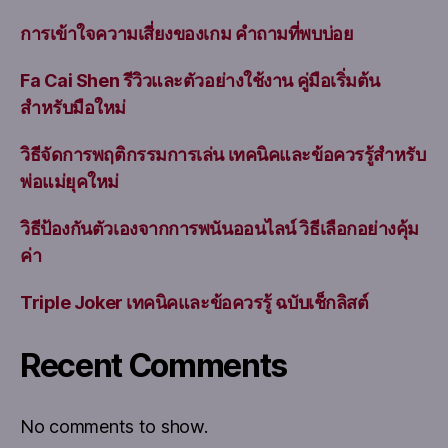
การเข้าใจความเสี่ยงของเกม คำถามที่พบบ่อย
Fa Cai Shen รีวิวและตัวอย่างใช้งาน คู่มือเริ่มต้น
สำหรับมือใหม่
วิธีจัดการพฤติกรรมการเล่น เทคนิคและข้อควรรู้สำหรับ
พ่อแม่ยุคใหม่
วิธีป้องกันตัวเองจากการพนันออนไลน์ วิธีเลือกอย่างคุ้ม
ค่า
Triple Joker เทคนิคและข้อควรรู้ ฉบับเช็กลิสต์
Recent Comments
No comments to show.