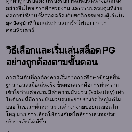
ทุกตัวถูกปรับแต่งให้รองรับการเล่นบนหน้าจอเล็กได้
อย่างลื่นไหล กราฟิกสวยงาม และระบบควบคุมที่ง่าย
ต่อการใช้งาน ซึ่งสอดคล้องกับพฤติกรรมของผู้เล่นใน
ยุคปัจจุบันที่นิยมเล่นผ่านสมาร์ทโฟนมากกว่า
คอมพิวเตอร์
วิธีเลือกและเริ่มเล่นสล็อต PG
อย่างถูกต้องตามขั้นตอน
การเริ่มต้นที่ถูกต้องควรเริ่มจากการศึกษาข้อมูลพื้น
ฐานก่อนลงมือเล่นจริง ขั้นตอนแรกคือการทำความ
เข้าใจว่าแต่ละเกมมีค่าความผันผวน (Volatility) เท่า
ไหร่ เกมที่มีความผันผวนสูงจะจ่ายรางวัลใหญ่แต่ไม่
บ่อย ในขณะที่เกมผันผวนต่ำจะจ่ายบ่อยแต่ยอดไม่
ใหญ่มาก การเลือกให้ตรงกับสไตล์การเล่นจะช่วย
บริหารเงินได้ดีขึ้น