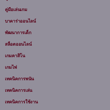
คู่มือเล่นเกม
บาคาร่าออนไลน์
พัฒนาการเด็ก
สล็อตออนไลน์
เกมคาสิโน
เกมไพ่
เทคนิคการพนัน
เทคนิคการเล่น
เทคนิคการใช้งาน