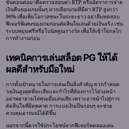
ขั้นตอนต่อมาคือตรวจสอบค่า RTP หรืออัตราการจ่าย
เงินคืนของเกมนั้นๆ ควรเลือกเกมที่มีค่า RTP สูงกว่า
96% เพื่อเพิ่มโอกาสชนะในระยะยาว อย่าลืมทดสอบ
ฟีเจอร์พิเศษของเกมก่อนตัดสินใจเล่นด้วยเงินจริง เช่น
ระบบหมุนฟรีหรือโบนัสคูณรางวัล เพื่อให้เข้าใจกลไก
การทำงานก่อน
เทคนิคการเล่นสล็อต PG ให้ได้
ผลดีสำหรับมือใหม่
การตั้งเป้าหมายในการเล่นเป็นสิ่งสำคัญ ควรกำหนด
วงเงินสูงสุดที่จะเสียและกำไรที่ต้องการไว้ล่วงหน้า
อย่าพยายามไล่ทุนเมื่อเล่นเสีย เพราะอาจนำไปสู่การ
ตัดสินใจที่ผิดพลาด การแบ่งเงินเป็นรอบๆ จะช่วย
ควบคุมอารมณ์ได้ดีขึ้น
นอกจากนี้ควรใช้ประโยชน์จากฟีเจอร์ทดลองเล่น