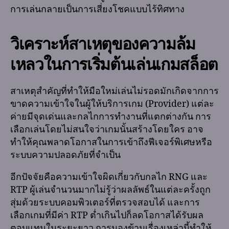
การเล่นกลายเป็นการเสี่ยงโชคแบบไร้ทิศทาง
วิเคราะห์สาเหตุของความล้ม
เหลวในการเริ่มต้นเล่นเกมสล็อต
สาเหตุสำคัญที่ทำให้มือใหม่เล่นไม่รอดมักเกิดจากการ
ขาดความเข้าใจในผู้ให้บริการเกม (Provider) แต่ละ
ค่ายมีจุดเด่นและกลไกการทำงานที่แตกต่างกัน การ
เลือกเล่นโดยไม่สนใจว่าเกมนั้นสร้างโดยใคร อาจ
ทำให้คุณพลาดโอกาสในการเข้าถึงฟีเจอร์พิเศษหรือ
ระบบความปลอดภัยที่จำเป็น
อีกปัจจัยคือความเข้าใจผิดเกี่ยวกับกลไก RNG และ
RTP ผู้เล่นจำนวนมากไม่รู้ว่าผลลัพธ์ในแต่ละครั้งถูก
สุ่มด้วยระบบคอมพิวเตอร์ที่ตรวจสอบได้ และการ
เลือกเกมที่มีค่า RTP ต่ำเกินไปก็ลดโอกาสได้รับผล
ตอบแทนในระยะยาว การมองข้ามเรื่องเหล่านี้ทำให้