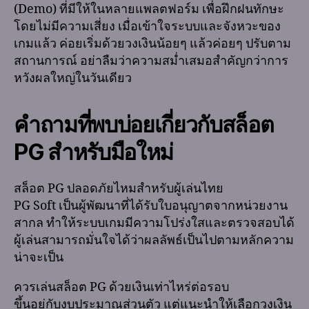
(Demo) ที่มีให้ในหลายแพลตฟอร์ม เพื่อฝึกฝนทักษะ
โดยไม่มีความเสี่ยง เมื่อเข้าใจระบบและจังหวะของ
เกมแล้ว ค่อยเริ่มด้วยวงเงินน้อยๆ แล้วค่อยๆ ปรับตาม
สถานการณ์ อย่าลืมว่าความสม่ำเสมอสำคัญกว่าการ
หวังผลใหญ่ในวันเดียว
คำถามที่พบบ่อยเกี่ยวกับสล็อต
PG สำหรับมือใหม่
สล็อต PG ปลอดภัยไหมสำหรับผู้เล่นไทย
PG Soft เป็นผู้พัฒนาที่ได้รับใบอนุญาตจากหน่วยงาน
สากล ทำให้ระบบเกมมีความโปร่งใสและตรวจสอบได้
ผู้เล่นสามารถมั่นใจได้ว่าผลลัพธ์เป็นไปตามหลักความ
น่าจะเป็น
ควรเล่นสล็อต PG ด้วยเงินเท่าไหร่ต่อรอบ
ขึ้นอยู่กับงบประมาณส่วนตัว แต่แนะนำให้เลือกวงเงิน