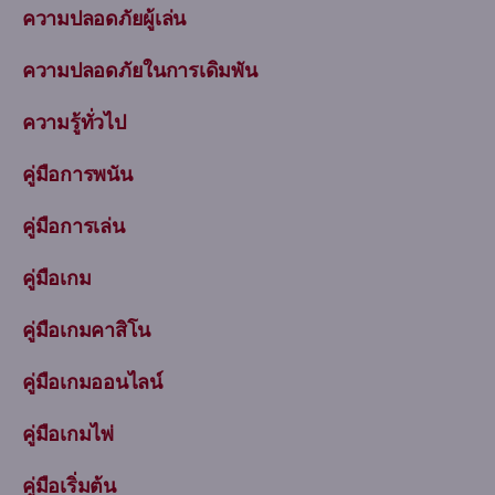
ความปลอดภัยผู้เล่น
ความปลอดภัยในการเดิมพัน
ความรู้ทั่วไป
คู่มือการพนัน
คู่มือการเล่น
คู่มือเกม
คู่มือเกมคาสิโน
คู่มือเกมออนไลน์
คู่มือเกมไพ่
คู่มือเริ่มต้น