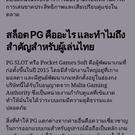
การเล่นขาดประสิทธิภาพและเสียเปรียบคู่แข่งใน
ตลาด
สล็อต PG คืออะไร และทำไมถึง
สำคัญสำหรับผู้เล่นไทย
PG SLOT หรือ Pocket Games Soft คือผู้พัฒนาเกมที่
ก่อตั้งขึ้นในปี 2015 โดยมีสำนักงานใหญ่อยู่ที่เกาะ
มอลตา และมีศูนย์พัฒนาเกมหลักตั้งอยู่ในฮ่องกง
บริษัทนี้ได้รับใบอนุญาตจาก Malta Gaming
Authority ซึ่งเป็นหน่วยงานกำกับดูแลที่เข้มงวด
ทำให้มั่นใจได้ว่าระบบเกมมีความยุติธรรมและ
ปลอดภัย
สิ่งที่ทำให้ PG แตกต่างจากค่ายอื่นคือความเชี่ยวชาญ
ในการออกแบบเกมสำหรับอุปกรณ์มือถือเป็นหลัก เกม