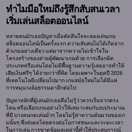
ทำไมมือใหม่ถึงรู้สึกสับสนเวลา
เริ่มเล่นสล็อตออนไลน์
หลายคนมักเจอปัญหาเมื่อตัดสินใจจะลองเล่นเกม
สล็อตออนไลน์เป็นครั้งแรก ความสับสนไม่ได้เกิดจาก
ตัวเกมอย่างเดียว แต่มาจากความไม่เข้าใจใน
โครงสร้างของค่ายผู้พัฒนาเกมด้วย การเลือกผิด
ประเภทหรือเล่นโดยไม่มีพื้นฐานความรู้เลยอาจทำให้
เสียเงินฟรีๆ ได้ง่ายกว่าที่คิด โดยเฉพาะในยุคปี 2026
ที่เทคโนโลยีเปลี่ยนไปมาก เกมสมัยใหม่ไม่ได้มีแค่
การหมุนวงล้อธรรมดาอีกต่อไป
ปัญหาหลักที่ผู้เล่นมักเจอคือไม่รู้ว่าควรเริ่มจากตรง
ไหน หรือเลือกเกมอย่างไรให้เหมาะสมกับงบประมาณ
ที่มี บางคนกดเล่นมั่วๆ โดยไม่รู้ค่าความผันผวนของเก
มนั้นๆ ซึ่งส่งผลโดยตรงต่อโอกาสชนะและระยะเวลา
ในการเล่น การขาดข้อมูลเหล่านี้ทำให้ประสบการณ์