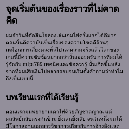
จุดเริ่มต้นของเรื่องราวที่ไม่คาด
คิด
ผมจำวันที่ตัดสินใจลองเล่นเกมไพ่ครั้งแรกได้ดีมาก
ตอนนั้นคิดว่ามันเป็นเรื่องของความโชคดีล้วนๆ
เหมือนการเสี่ยงดวงทั่วไป แต่ความจริงแล้วโลกของ
เกมนี้มีความซับซ้อนมากกว่านั้นเยอะครับ การที่ผมได้
รู้จักกับ mlpt789 เทคนิคและข้อควรรู้ นั้นเกิดขึ้นหลัง
จากที่ผมเสียเงินไปหลายรอบจนเริ่มตั้งคำถามว่าทำไม
ถึงเป็นแบบนี้
บทเรียนแรกที่ได้เรียนรู้
ตอนแรกผมพยายามเดาไพ่ด้วยสัญชาตญาณ แต่
ผลลัพธ์กลับตรงกันข้าม ยิ่งเล่นยิ่งเสีย จนวันหนึ่งผมได้
มีโอกาสอ่านเอกสารวิชาการเกี่ยวกับการอ้างอิงและ