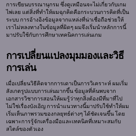
การเขียนบรรณานุกรม ซึ่งดูเหมือนจะไม่เกี่ยวกับเกม
ไพ่เลย แต่สิ่งที่ทำให้ผมฉุกคิดคือกระบวนการคิดที่เป็น
ระบบ การอ้างอิงข้อมูลจากแหล่งที่น่าเชื่อถือช่วยให้
เราไม่หลงทางในข้อมูลที่ผิดๆ ผมจึงเริ่มนำหลักการนี้
มาปรับใช้กับการศึกษาเทคนิคการเล่นเกม
การเปลี่ยนแปลงมุมมองและวิธี
การเล่น
เมื่อเปลี่ยนวิธีคิดจากการเดาเป็นการวิเคราะห์ ผมเริ่ม
สังเกตรูปแบบการเล่นมากขึ้น ข้อมูลที่ค้นพบจาก
เอกสารวิชาการสอนให้ผมรู้ว่าทุกสิ่งต้องมีที่มาที่ไป
ไม่ใช่เรื่องบังเอิญ การนำแนวทางนี้มาปรับใช้ทำให้ผม
เริ่มเห็นภาพรวมของกลยุทธ์ต่างๆ ได้ชัดเจนขึ้น โดย
เฉพาะการรู้จักเครื่องมือและเทคนิคที่เหมาะสมกับ
สไตล์ของตัวเอง