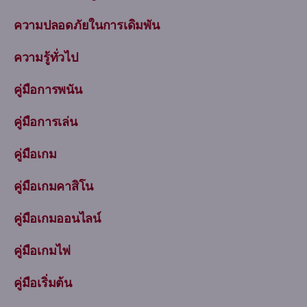
ความปลอดภัยในการเดิมพัน
ความรู้ทั่วไป
คู่มือการพนัน
คู่มือการเล่น
คู่มือเกม
คู่มือเกมคาสิโน
คู่มือเกมออนไลน์
คู่มือเกมไพ่
คู่มือเริ่มต้น