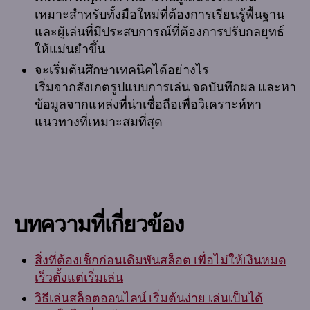
เหมาะสำหรับทั้งมือใหม่ที่ต้องการเรียนรู้พื้นฐาน
และผู้เล่นที่มีประสบการณ์ที่ต้องการปรับกลยุทธ์
ให้แม่นยำขึ้น
จะเริ่มต้นศึกษาเทคนิคได้อย่างไร
เริ่มจากสังเกตรูปแบบการเล่น จดบันทึกผล และหา
ข้อมูลจากแหล่งที่น่าเชื่อถือเพื่อวิเคราะห์หา
แนวทางที่เหมาะสมที่สุด
บทความที่เกี่ยวข้อง
สิ่งที่ต้องเช็กก่อนเดิมพันสล็อต เพื่อไม่ให้เงินหมด
เร็วตั้งแต่เริ่มเล่น
วิธีเล่นสล็อตออนไลน์ เริ่มต้นง่าย เล่นเป็นได้